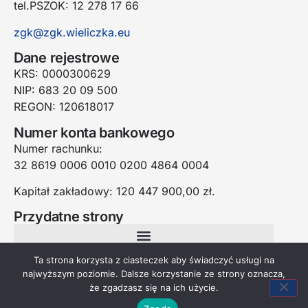
tel.PSZOK: 12 278 17 66
zgk@zgk.wieliczka.eu
Dane rejestrowe
KRS: 0000300629
NIP: 683 20 09 500
REGON: 120618017
Numer konta bankowego
Numer rachunku:
32 8619 0006 0010 0200 4864 0004
Kapitał zakładowy: 120 447 900,00 zł.
Przydatne strony
Ta strona korzysta z ciasteczek aby świadczyć usługi na
najwyższym poziomie. Dalsze korzystanie ze strony oznacza,
że zgadzasz się na ich użycie.