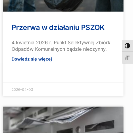
Przerwa w działaniu PSZOK
4 kwietnia 2026 r. Punkt Selektywnej Zbiórki
Wyso
Odpadów Komunalnych będzie nieczynny.
Dowiedz się więcej
Zmie
2026-04-03