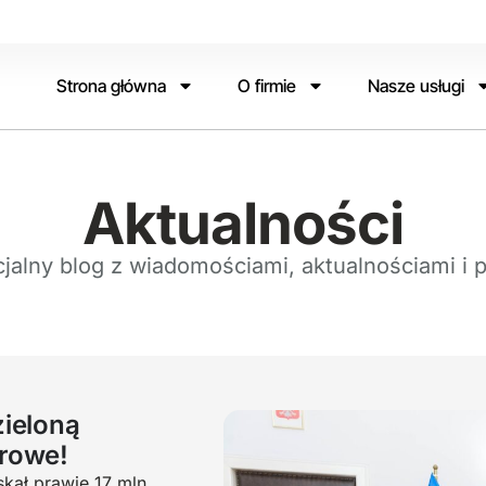
Strona główna
O firmie
Nasze usługi
Aktualności
cjalny blog z wiadomościami, aktualnościami i 
zieloną
frowe!
kał prawie 17 mln