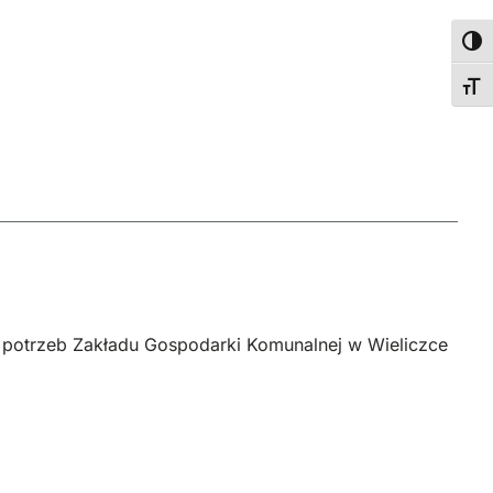
Wyso
Zmie
la potrzeb Zakładu Gospodarki Komunalnej w Wieliczce