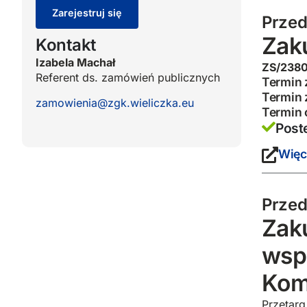
Zarejestruj się
Przed
Zak
Kontakt
Izabela Machał
ZS/238
Referent ds. zamówień publicznych
Termin 
Termin 
zamowienia@zgk.wieliczka.eu
Termin 
Post
Więc
Przed
Zak
wsp
Komu
Przetarg