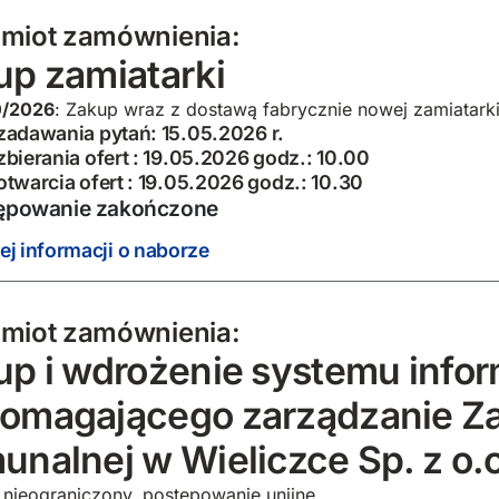
miot zamównienia:
up zamiatarki
0/2026
: Zakup wraz z dostawą fabrycznie nowej zamiatark
zadawania pytań: 15.05.2026 r.
zbierania ofert : 19.05.2026 godz.: 10.00
otwarcia ofert : 19.05.2026 godz.: 10.30
ępowanie zakończone
ej informacji o naborze
miot zamównienia:
up i wdrożenie systemu info
omagającego zarządzanie Z
nalnej w Wieliczce Sp. z o.o
 nieograniczony, postępowanie unijne.