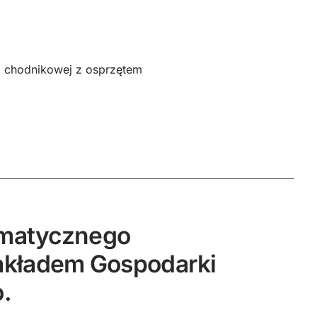
i chodnikowej z osprzętem
rmatycznego
akładem Gospodarki
.