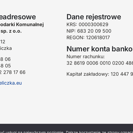
leadresowe
Dane rejestrowe
odarki Komunalnej
KRS: 0000300629
sp. z o.o.
NIP: 683 20 09 500
REGON: 120618017
 12
Numer konta bank
iczka
Numer rachunku:
48 06
32 8619 0006 0010 0200 48
48 05
2 278 17 66
Kapitał zakładowy: 120 447 9
liczka.eu
zyć usługi na najwyższym poziomie. Dalsze korzystanie ze strony oznacz