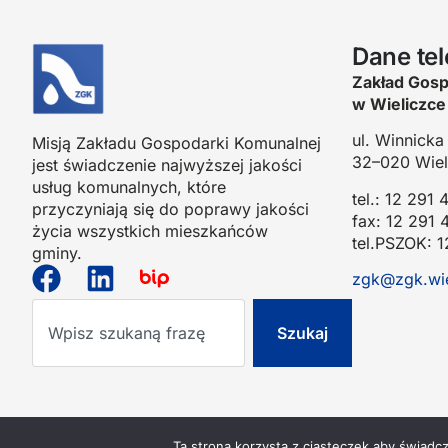
Dane te
Zakład Gosp
w Wieliczce 
ul. Winnicka
Misją Zakładu Gospodarki Komunalnej
32–020 Wiel
jest świadczenie najwyższej jakości
usług komunalnych, które
tel.: 12 291 
przyczyniają się do poprawy jakości
fax: 12 291 
życia wszystkich mieszkańców
tel.PSZOK: 1
gminy.
zgk@zgk.wie
Szukaj
Ta strona korzysta z ciasteczek aby świadc