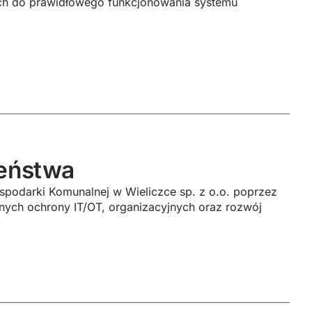
ch do prawidłowego funkcjonowania systemu
eństwa
podarki Komunalnej w Wieliczce sp. z o.o. poprzez
ych ochrony IT/OT, organizacyjnych oraz rozwój