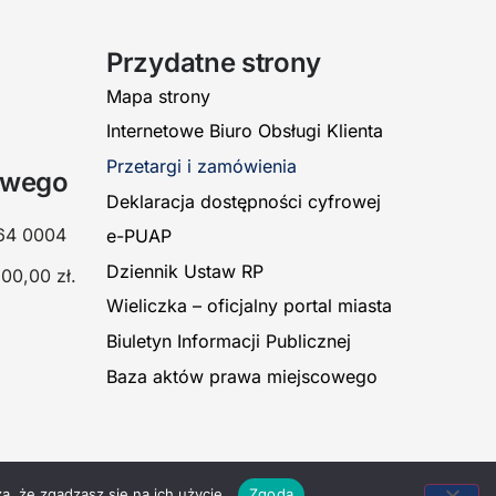
Przydatne strony
Mapa strony
Internetowe Biuro Obsługi Klienta
Przetargi i zamówienia
owego
Deklaracja dostępności cyfrowej
64 0004
e-PUAP
Dziennik Ustaw RP
00,00 zł.
Wieliczka – oficjalny portal miasta
Biuletyn Informacji Publicznej
Baza aktów prawa miejscowego
a, że zgadzasz się na ich użycie.
Zgoda