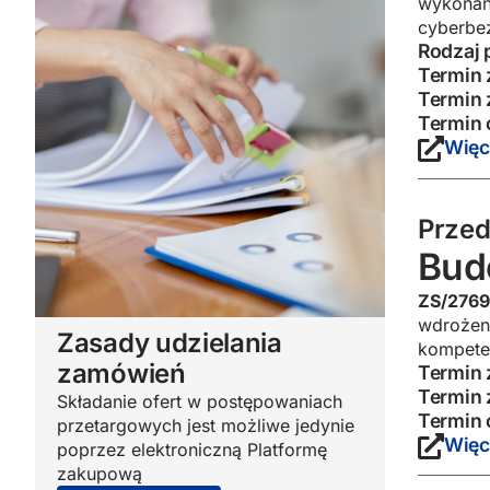
wykonan
cyberbe
Rodzaj 
Termin 
Termin 
Termin 
Więc
Przed
Bud
ZS/2769
wdrożeni
Zasady udzielania
kompeten
zamówień
Termin 
Termin 
Składanie ofert w postępowaniach
Termin 
przetargowych jest możliwe jedynie
Więc
poprzez elektroniczną Platformę
zakupową