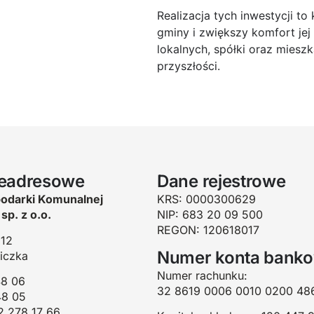
Realizacja tych inwestycji t
gminy i zwiększy komfort je
lokalnych, spółki oraz mies
przyszłości.
leadresowe
Dane rejestrowe
odarki Komunalnej
KRS: 0000300629
sp. z o.o.
NIP: 683 20 09 500
REGON: 120618017
 12
Numer konta bank
iczka
Numer rachunku:
48 06
32 8619 0006 0010 0200 48
48 05
2 278 17 66