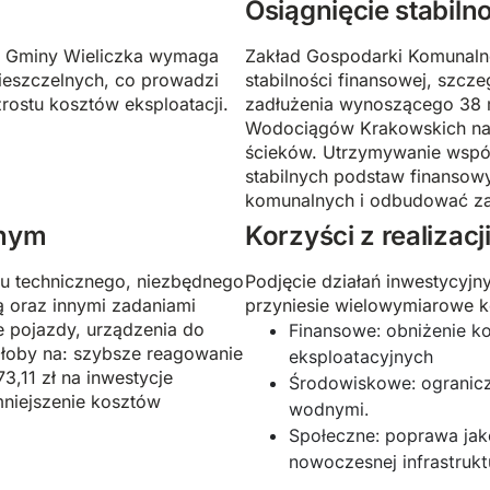
Osiągnięcie stabiln
 i Gminy Wieliczka wymaga
Zakład Gospodarki Komunalne
 nieszczelnych, co prowadzi
stabilności finansowej, szcze
rostu kosztów eksploatacji.
zadłużenia wynoszącego 38 
Wodociągów Krakowskich na k
ścieków. Utrzymywanie wspó
stabilnych podstaw finansow
komunalnych i odbudować za
znym
Korzyści z realizacj
u technicznego, niezbędnego
Podjęcie działań inwestycyj
 oraz innymi zadaniami
przyniesie wielowymiarowe k
e pojazdy, urządzenia do
Finansowe: obniżenie k
iłoby na: szybsze reagowanie
eksploatacyjnych
3,11 zł na inwestycje
Środowiskowe: ogranicz
mniejszenie kosztów
wodnymi.
Społeczne: poprawa jako
nowoczesnej infrastrukt