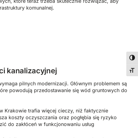
wych, które teraz trzeba skutecznie rozwiązać, aby
frastruktury komunalnej.
Wyso
ci kanalizacyjnej
Zmie
na wymaga pilnych modernizacji. Głównym problemem są
które powodują przedostawanie się wód gruntowych do
 Krakowie trafia więcej cieczy, niż faktycznie
za koszty oczyszczania oraz pogłębia się ryzyko
dzić do zakłóceń w funkcjonowaniu usług