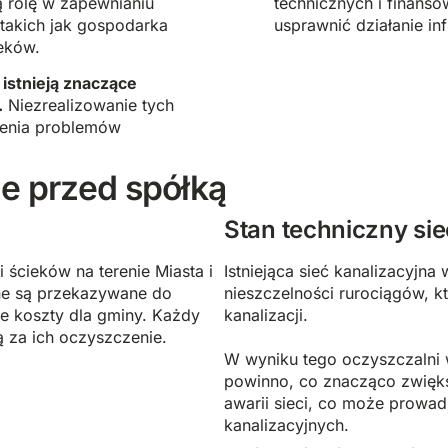
 rolę w zapewnianiu
technicznych i finanso
takich jak gospodarka
usprawnić działanie in
eków.
,
istnieją znaczące
.
Niezrealizowanie tych
zenia problemów
e przed spółką
Stan techniczny sie
ścieków na terenie Miasta i
Istniejąca sieć kanalizacyj
lne są przekazywane do
nieszczelności rurociągów, 
e koszty dla gminy. Każdy
kanalizacji.
 za ich oczyszczenie.
W wyniku tego oczyszczalni w
powinno, co znacząco zwięks
awarii sieci, co może prowa
kanalizacyjnych.